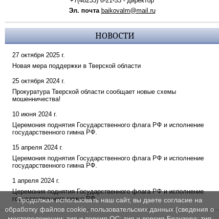
+7(48233) 6-21-53 - директор
Эл. почта
baikovalm@mail.ru
НОВОСТИ
27 октября 2025 г.
Новая мера поддержки в Тверской области
25 октября 2024 г.
Прокуратура Тверской области сообщает новые схемы
мошенничества!
10 июня 2024 г.
Церемония поднятия Государственного флага РФ и исполнение
государственного гимна РФ.
15 апреля 2024 г.
Церемония поднятия Государственного флага РФ и исполнение
государственного гимна РФ.
1 апреля 2024 г.
Церемония поднятия Государственного флага РФ и исполнение
государственного гимна РФ.
Продолжая использовать наш сайт, вы даете согласие на
обработку файлов cookie, пользовательских данных (сведения о
местоположении; тип и версия ОС; тип и версия Браузера; тип